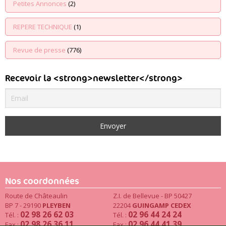
Petites Annonces
(2)
REPERE TECHNIQUE
(1)
Revue de presse
(776)
Recevoir la <strong>newsletter</strong>
Nos coordonnées
Route de Châteaulin
Z.I. de Bellevue - BP 50427
BP 7 - 29190
PLEYBEN
22204
GUINGAMP CEDEX
02 98 26 62 03
02 96 44 24 24
Tél. :
Tél. :
02 98 26 36 11
02 96 44 41 39
Fax :
Fax :