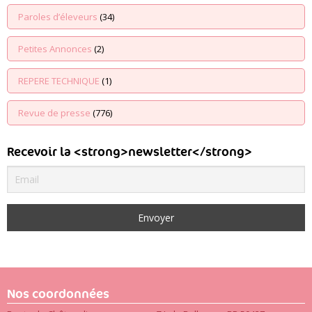
Paroles d’éleveurs
(34)
Petites Annonces
(2)
REPERE TECHNIQUE
(1)
Revue de presse
(776)
Recevoir la <strong>newsletter</strong>
Nos coordonnées