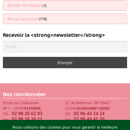
REPERE TECHNIQUE
(1)
Revue de presse
(776)
Recevoir la <strong>newsletter</strong>
Nos coordonnées
Route de Châteaulin
Z.I. de Bellevue - BP 50427
BP 7 - 29190
PLEYBEN
22204
GUINGAMP CEDEX
02 98 26 62 03
02 96 44 24 24
Tél. :
Tél. :
02 98 26 36 11
02 96 44 41 39
Fax :
Fax :
Email
Nous utilisons des cookies pour vous garantir la meilleure