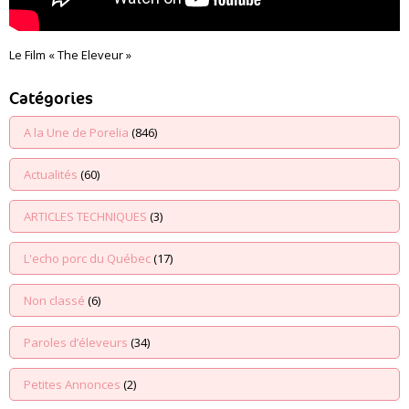
Le Film « The Eleveur »
Catégories
A la Une de Porelia
(846)
Actualités
(60)
ARTICLES TECHNIQUES
(3)
L'echo porc du Québec
(17)
Non classé
(6)
Paroles d’éleveurs
(34)
Petites Annonces
(2)