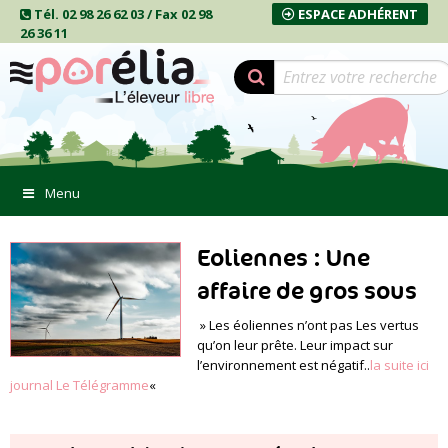
Tél. 02 98 26 62 03 / Fax 02 98
ESPACE ADHÉRENT
26 36 11
Menu
Eoliennes : Une
affaire de gros sous
» Les éoliennes n’ont pas Les vertus
qu’on leur prête. Leur impact sur
l’environnement est négatif..
la suite ici
journal Le Télégramme
«