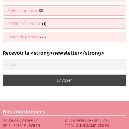
Petites Annonces
(2)
REPERE TECHNIQUE
(1)
Revue de presse
(776)
Recevoir la <strong>newsletter</strong>
Nos coordonnées
Route de Châteaulin
Z.I. de Bellevue - BP 50427
BP 7 - 29190
PLEYBEN
22204
GUINGAMP CEDEX