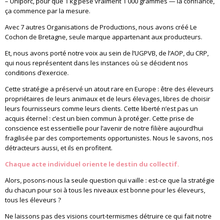
– Uniporc, pour que 1 kg pèse vraiment 1 000 grammes — la confiance,
ça commence par la mesure.
Avec 7 autres Organisations de Productions, nous avons créé Le
Cochon de Bretagne, seule marque appartenant aux producteurs.
Et, nous avons porté notre voix au sein de l’UGPVB, de l’AOP, du CRP,
qui nous représentent dans les instances où se décident nos
conditions d’exercice.
Cette stratégie a préservé un atout rare en Europe : être des éleveurs
propriétaires de leurs animaux et de leurs élevages, libres de choisir
leurs fournisseurs comme leurs clients. Cette liberté n’est pas un
acquis éternel : c’est un bien commun à protéger. Cette prise de
conscience est essentielle pour l’avenir de notre filière aujourd’hui
fragilisée par des comportements opportunistes. Nous le savons, nos
détracteurs aussi, et ils en profitent.
Chaque acte individuel oriente le destin du collectif.
Alors, posons-nous la seule question qui vaille : est-ce que la stratégie
du chacun pour soi à tous les niveaux est bonne pour les éleveurs,
tous les éleveurs ?
Ne laissons pas des visions court-termismes détruire ce qui fait notre