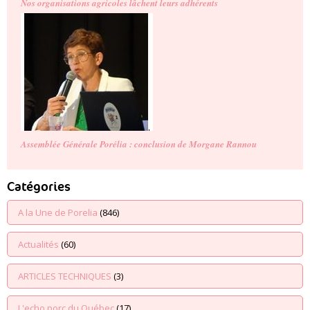
Nos organisations agricoles lâchent leurs adhérents
Assemblée Générale Porélia : conclusion de Morgane Rannou
Catégories
A la Une de Porelia
(846)
Actualités
(60)
ARTICLES TECHNIQUES
(3)
L'echo porc du Québec
(17)