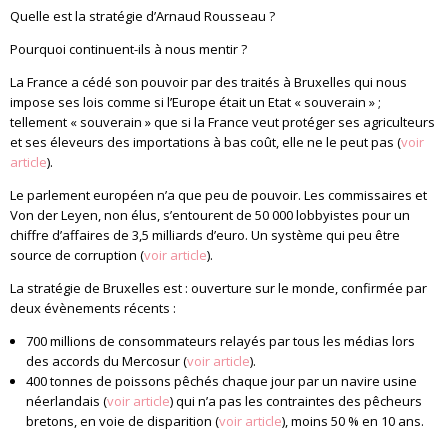
Quelle est la stratégie d’Arnaud Rousseau ?
Pourquoi continuent-ils à nous mentir ?
La France a cédé son pouvoir par des traités à Bruxelles qui nous
impose ses lois comme si l’Europe était un Etat « souverain » ;
tellement « souverain » que si la France veut protéger ses agriculteurs
et ses éleveurs des importations à bas coût, elle ne le peut pas (
voir
article
).
Le parlement européen n’a que peu de pouvoir. Les commissaires et
Von der Leyen, non élus, s’entourent de 50 000 lobbyistes pour un
chiffre d’affaires de 3,5 milliards d’euro. Un système qui peu être
source de corruption (
voir article
).
La stratégie de Bruxelles est : ouverture sur le monde, confirmée par
deux évènements récents :
700 millions de consommateurs relayés par tous les médias lors
des accords du Mercosur (
voir article
).
400 tonnes de poissons pêchés chaque jour par un navire usine
néerlandais (
voir article
) qui n’a pas les contraintes des pêcheurs
bretons, en voie de disparition (
voir article
), moins 50 % en 10 ans.