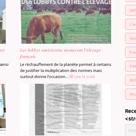
AR
L'
No
her
Les lobbys américains menacent l’élevage
Par
français
ainsi
Le réchauffement de la planète permet à certains
Pe
de justifier la multiplication des normes mais
surtout donne l’occasion…
Lire la suite
RE
Re
Rece
<st