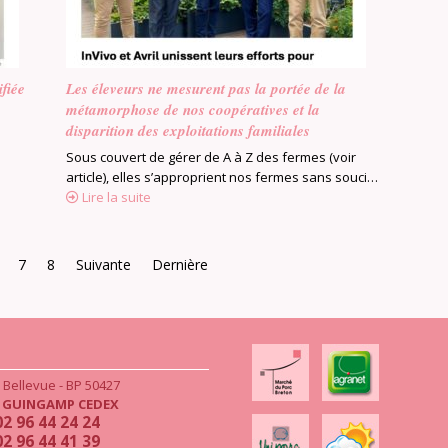
ifiée
Les éleveurs ne mesurent pas la portée de la
métamorphose de nos coopératives et la
disparition des exploitations familiales
Sous couvert de gérer de A à Z des fermes (voir
article), elles s’approprient nos fermes sans souci…
Lire la suite
7
8
Suivante
Dernière
e Bellevue - BP 50427
4
GUINGAMP CEDEX
02 96 44 24 24
02 96 44 41 39