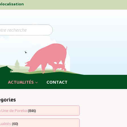
localisation
ACTUALITÉS
CONTACT
égories
a Une de Porelia
(846)
ualités
(60)