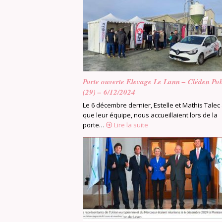
Porte ouverte Elevage Le Lann – Cléden Po
(29) – 6/12/2024
Le 6 décembre dernier, Estelle et Mathis Talec 
que leur équipe, nous accueillaient lors de la
porte…
Lire la suite