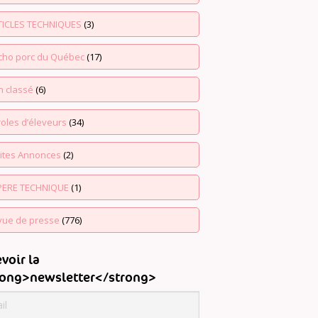
TICLES TECHNIQUES
(3)
echo porc du Québec
(17)
n classé
(6)
oles d’éleveurs
(34)
tites Annonces
(2)
PERE TECHNIQUE
(1)
vue de presse
(776)
voir la
rong>newsletter</strong>