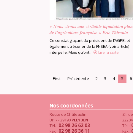
« Nous vivons une véritable liquidation plan
de l’agriculture française » Eric Thirouin
Ce constat glaçant du président de l’AGPB, et
également trésorier de la FNSEA (voir article)
interpelle. Mais qu’ont…
Lire la suite
First
Précédente
2
3
4
5
6
Nos coordonnées
Route de Châteaulin
Z.I. d
BP 7 - 29190
PLEYBEN
2220
02 98 26 62 03
Tél. :
Tél. :
02 98 26 36 11
Fax :
Fax :