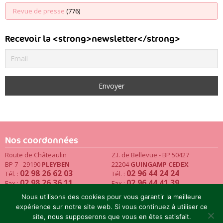
Revue de presse
(776)
Recevoir la <strong>newsletter</strong>
Nos coordonnées
Route de Châteaulin
Z.I. de Bellevue - BP 50427
BP 7 - 29190
PLEYBEN
22204
GUINGAMP CEDEX
02 98 26 62 03
02 96 44 24 24
Tél. :
Tél. :
02 98 26 36 11
02 96 44 41 39
Fax :
Fax :
Email
Nous utilisons des cookies pour vous garantir la meilleure
expérience sur notre site web. Si vous continuez à utiliser ce
site, nous supposerons que vous en êtes satisfait.