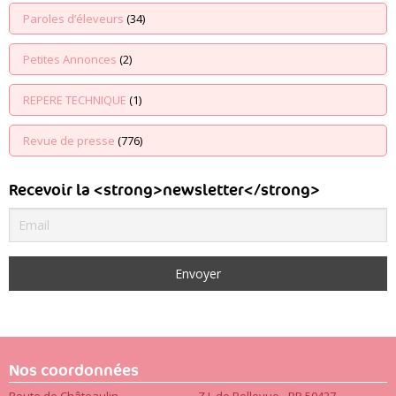
Paroles d’éleveurs
(34)
Petites Annonces
(2)
REPERE TECHNIQUE
(1)
Revue de presse
(776)
Recevoir la <strong>newsletter</strong>
Nos coordonnées