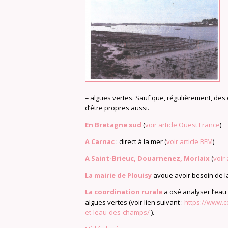
= algues vertes. Sauf que, régulièrement, des o
d’être propres aussi.
En Bretagne sud
(
voir article Ouest France
)
A Carnac
: direct à la mer (
voir article BFM
)
A Saint-Brieuc, Douarnenez, Morlaix
(
voir 
La mairie de Plouisy
avoue avoir besoin de la 
La coordination rurale
a osé analyser l’eau (
algues vertes (voir lien suivant :
https://www.c
et-leau-des-champs/
).