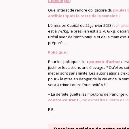
L’idéologie
:
Quel intérêt de rendre obligatoire du
poulet b
antibiotiques le reste de la semaine
?
L’émission Capital du 22 janvier 2023 (
voir arti
est à 7 €/kg, le brésilien est à 3,70 €/kg ; déba
Brésil avec de l’antibiotique et de la main d’œu
préparés …
Politique
:
Pour les politiques, le «
pouvoir d’achat
» est
justifier les actions anti élevages ? Qu’elles so
métier sont sans limite. Les autorisations d’e
pour « la mise en danger de la vie et de la sant
sera « crime contre l’humanité » !!!
« La défaite guette les moutons de Panurge ».
contre-courant
(
voir extrait livre Pierre de Vi
P.R.