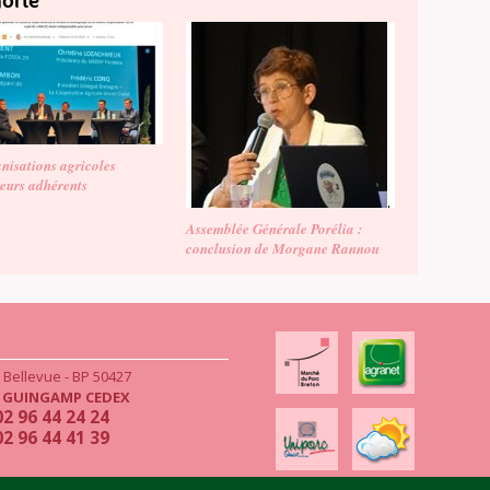
gorie
nisations agricoles
leurs adhérents
Assemblée Générale Porélia :
conclusion de Morgane Rannou
e Bellevue - BP 50427
4
GUINGAMP CEDEX
02 96 44 24 24
02 96 44 41 39