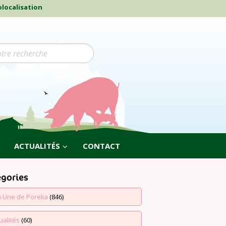
localisation
ACTUALITÉS
CONTACT
égories
a Une de Porelia
(846)
ualités
(60)