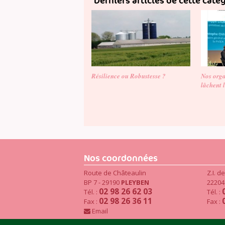
Derniers articles de cette caté
Résilience ou Robustesse ?
Nos orga
lâchent 
Nos coordonnées
Route de Châteaulin
Z.I. d
BP 7 - 29190
PLEYBEN
2220
02 98 26 62 03
Tél. :
Tél. :
02 98 26 36 11
Fax :
Fax :
Email