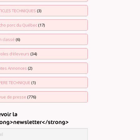
TICLES TECHNIQUES
(3)
echo porc du Québec
(17)
n classé
(6)
oles d’éleveurs
(34)
tites Annonces
(2)
PERE TECHNIQUE
(1)
vue de presse
(776)
voir la
rong>newsletter</strong>