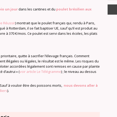
io un jour
dans les cantines et du
poulet brésilien aux
cle Réussir
) montrait que le poulet français qui, rendu à Paris,
rqué à Rotterdam, il se fait baptiser UE, sauf qu’il est produit au
vre à 370 €/mois. Ce poulet est servi dans les écoles, les plats
 prioritaire, quitte à sacrifier l’élevage français. Comment
ient illégales ou légales, le résultat est le même. Les risques du
xploiter accordées légalement sont remises en cause par plainte
é d’autrui » (
voir article Le Télégramme
) ; le niveau au dessus
 Sauf à vouloir être des poissons morts,
nous devons aller à
lliers
).