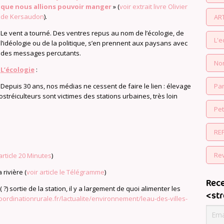
que nous allions pouvoir manger
» (
voir extrait livre Olivier
de Kersaudon
).
AR
Le vent a tourné. Des ventres repus au nom de l’écologie, de
L'
l’idéologie ou de la politique, s’en prennent aux paysans avec
des messages percutants.
No
L’écologie
:
Depuis 30 ans, nos médias ne cessent de faire le lien : élevage
Par
stréiculteurs sont victimes des stations urbaines, très loin
Pe
RE
Re
article 20 Minutes
)
rivière (
voir article le Télégramme
)
Rece
 ?) sortie de la station, il y a largement de quoi alimenter les
<st
oordinationrurale.fr/lactualite/environnement/leau-des-villes-