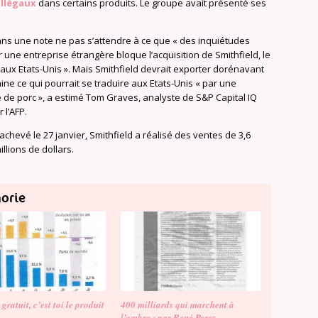
illégaux
dans certains produits. Le groupe avait présenté ses
ans une note ne pas s’attendre à ce que « des inquiétudes
r une entreprise étrangère bloque l’acquisition de Smithfield, le
aux Etats-Unis ». Mais Smithfield devrait exporter dorénavant
ne ce qui pourrait se traduire aux Etats-Unis « par une
 de porc », a estimé Tom Graves, analyste de S&P Capital IQ
 l’AFP.
achevé le 27 janvier, Smithfield a réalisé des ventes de 3,6
llions de dollars.
gorie
s gratuit, c’est toi le produit
400 milliards qui marchent à
l’ombre : par René Perez