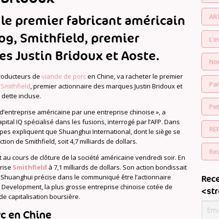
AR
le premier fabricant américain
og, Smithfield, premier
L'
s Justin Bridoux et Aoste.
No
producteurs de
viande de porc
en Chine, va racheter le premier
Par
,
Smithfield
, premier actionnaire des marques Justin Bridoux et
 dette incluse.
Pe
d’entreprise américaine par une entreprise chinoise », a
ital IQ spécialisé dans les fusions, interrogé par l’AFP. Dans
RE
s expliquent que Shuanghui International, dont le siège se
ion de Smithfield, soit 4,7 milliards de dollars.
Re
au cours de clôture de la société américaine vendredi soir. En
orise
Smithfield
à 7,1 milliards de dollars. Son action bondissait
. Shuanghui précise dans le communiqué être l’actionnaire
Rece
Development, la plus grosse entreprise chinoise cotée de
<st
de capitalisation boursière.
rc en Chine