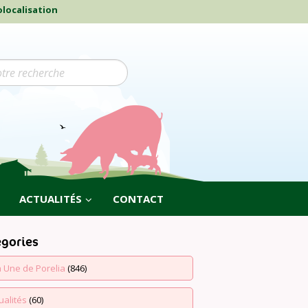
localisation
ACTUALITÉS
CONTACT
égories
a Une de Porelia
(846)
ualités
(60)