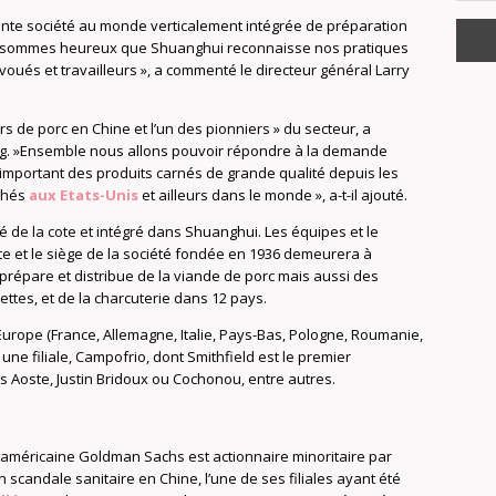
tante société au monde verticalement intégrée de préparation
s sommes heureux que Shuanghui reconnaisse nos pratiques
oués et travailleurs », a commenté le directeur général Larry
s de porc en Chine et l’un des pionniers » du secteur, a
ng. »Ensemble nous allons pouvoir répondre à la demande
 important des produits carnés de grande qualité depuis les
rchés
aux Etats-Unis
et ailleurs dans le monde », a-t-il ajouté.
iré de la cote et intégré dans Shuanghui. Les équipes et le
te et le siège de la société fondée en 1936 demeurera à
le prépare et distribue de la viande de porc mais aussi des
ttes, et de la charcuterie dans 12 pays.
Europe (France, Allemagne, Italie, Pays-Bas, Pologne, Roumanie,
e filiale, Campofrio, dont Smithfield est le premier
s Aoste, Justin Bridoux ou Cochonou, entre autres.
 américaine Goldman Sachs est actionnaire minoritaire par
d’un scandale sanitaire en Chine, l’une de ses filiales ayant été