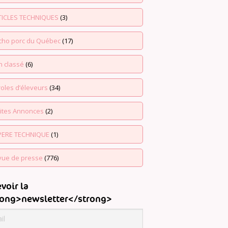
TICLES TECHNIQUES
(3)
echo porc du Québec
(17)
n classé
(6)
oles d’éleveurs
(34)
tites Annonces
(2)
PERE TECHNIQUE
(1)
vue de presse
(776)
voir la
rong>newsletter</strong>