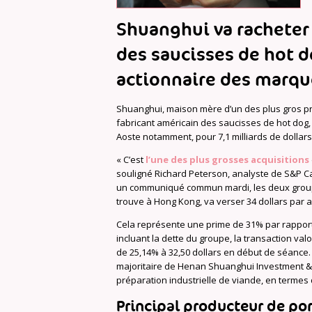
Shuanghui va racheter 
des saucisses de hot d
actionnaire des marque
Shuanghui, maison mère d’un des plus gros 
fabricant américain des saucisses de hot dog
Aoste notamment, pour 7,1 milliards de dollars
« C’est
l’une des plus grosses acquisitions
souligné Richard Peterson, analyste de S&P Cap
un communiqué commun mardi, les deux groupe
trouve à Hong Kong, va verser 34 dollars par act
Cela représente une prime de 31% par rapport 
incluant la dette du groupe, la transaction val
de 25,14% à 32,50 dollars en début de séance
majoritaire de Henan Shuanghui Investment & 
préparation industrielle de viande, en termes 
Principal producteur de po