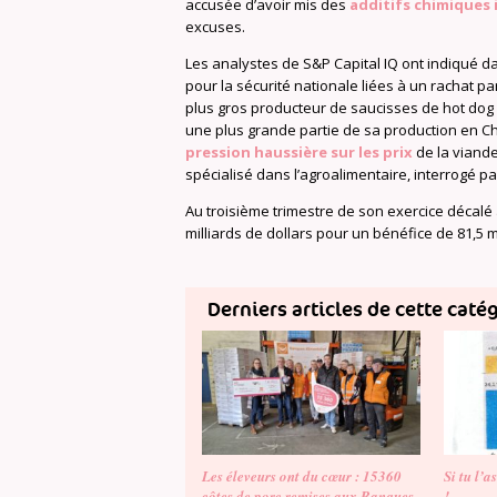
accusée d’avoir mis des
additifs chimiques 
excuses.
Les analystes de S&P Capital IQ ont indiqué d
pour la sécurité nationale liées à un rachat pa
plus gros producteur de saucisses de hot dog 
une plus grande partie de sa production en Chi
pression haussière sur les prix
de la viande
spécialisé dans l’agroalimentaire, interrogé par
Au troisième trimestre de son exercice décalé 
milliards de dollars pour un bénéfice de 81,5 mi
Derniers articles de cette caté
Les éleveurs ont du cœur : 15360
Si tu l’a
côtes de porc remises aux Banques
!