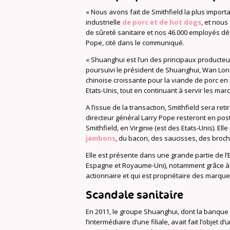
« Nous avons fait de Smithfield la plus impor
industrielle
de porc et de hot dogs
, et nou
de sûreté sanitaire et nos 46.000 employés dév
Pope, cité dans le communiqué.
« Shuanghui est l’un des principaux producteur
poursuivi le président de Shuanghui, Wan Lo
chinoise croissante pour la viande de porc en
Etats-Unis, tout en continuant à servir les ma
A l’issue de la transaction, Smithfield sera ret
directeur général Larry Pope resteront en pos
Smithfield, en Virginie (est des Etats-Unis). El
jambons
, du bacon, des saucisses, des broche
Elle est présente dans une grande partie de l’
Espagne et Royaume-Uni), notamment grâce à un
actionnaire et qui est propriétaire des marque
Scandale sanitaire
En 2011, le groupe Shuanghui, dont la banque
l’intermédiaire d’une filiale, avait fait l’objet 