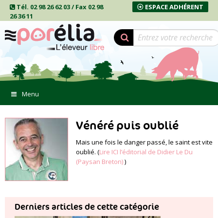
Tél. 02 98 26 62 03 / Fax 02 98
ESPACE ADHÉRENT
26 36 11
Menu
Vénéré puis oublié
Mais une fois le danger passé, le saint est vite
oublié. (
Lire ICI l’éditorial de Didier Le Du
(Paysan Breton)
)
Derniers articles de cette catégorie