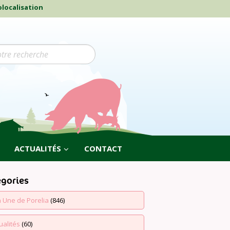
localisation
ACTUALITÉS
CONTACT
égories
a Une de Porelia
(846)
ualités
(60)