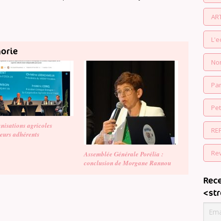
AR
L'
gorie
No
Par
Pe
nisations agricoles
RE
leurs adhérents
Re
Assemblée Générale Porélia :
conclusion de Morgane Rannou
Rece
<st