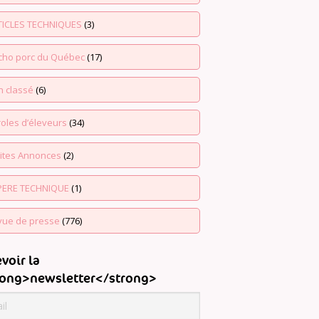
TICLES TECHNIQUES
(3)
echo porc du Québec
(17)
n classé
(6)
oles d’éleveurs
(34)
tites Annonces
(2)
PERE TECHNIQUE
(1)
vue de presse
(776)
voir la
rong>newsletter</strong>