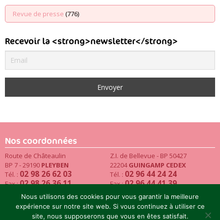
Revue de presse
(776)
Recevoir la <strong>newsletter</strong>
Nos coordonnées
Route de Châteaulin
Z.I. de Bellevue - BP 50427
BP 7 - 29190
PLEYBEN
22204
GUINGAMP CEDEX
02 98 26 62 03
02 96 44 24 24
Tél. :
Tél. :
02 98 26 36 11
02 96 44 41 39
Fax :
Fax :
Email
Nous utilisons des cookies pour vous garantir la meilleure
expérience sur notre site web. Si vous continuez à utiliser ce
site, nous supposerons que vous en êtes satisfait.